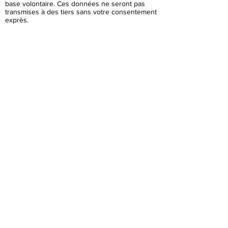
base volontaire. Ces données ne seront pas
transmises à des tiers sans votre consentement
exprès.
Адреса :
Temple de Chancy
69 route de Bellegarde,
1284 Chancy GE
Контакт телефон: