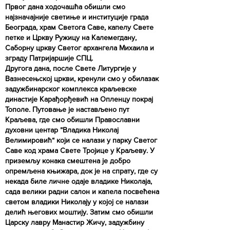
Првог дана ходочашћа обишли смо
најзначајније светиње и институције града
Београда, храм Светога Саве, капелу Свете
петке и Цркву Ружицу на Калемегдану,
Саборну цркву Светог архангела Михаила и
зграду Патријаршије СПЦ.
Другога дана, после Свете Литургије у
Вазнесењској цркви, кренули смо у обилазак
задужбинарског комплекса краљевске
династије Карађорђевић на Опленцу покрај
Тополе. Путовање је настављено пут
Краљева, где смо обишли Православни
духовни центар ”Владика Николај
Велимировић“ који се налази у парку Светог
Саве код храма Свете Тројице у Краљеву. У
приземљу конака смештена је добро
опремљена књижара, док је на спрату, где су
некада биле личне одаје владике Николаја,
сада велики радни салон и капела посвећена
светом владики Николају у којој се налази
делић његових моштију. Затим смо обишли
Царску лавру Манастир Жичу, задужбину