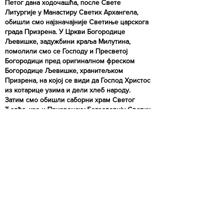
Петог дана ходочашћа, после Свете
Литургије у Манастиру Светих Архангела,
обишли смо најзначајније Светиње царскога
града Призрена. У Цркви Богородице
Љевишке, задужбини краља Милутина,
помолили смо се Господу и Пресветој
Богородици пред оригиналном фреском
Богородице Љевишке, хранитељком
Призрена, на којој се види да Господ Христос
из котарице узима и дели хлеб народу.
Затим смо обишли саборни храм Светог
Ђорђа, као и Призренску Богословију Светих
Кирила и Методија, која је најстарија
православна школа на Балкану, основана
давне 1871. године. Већ преко 150 година ова
Богословија има најзначајнију улогу за
верски и национални живот Срба на овим
просторима. У мартовском погрому 2004.
године, била је у целости спаљена, па су
професори и ученици привремено били
пребачени у Ниш, док Богословија поновно
није реновирана и отпочела са радом. У
поподневним сатима смо кренули пут