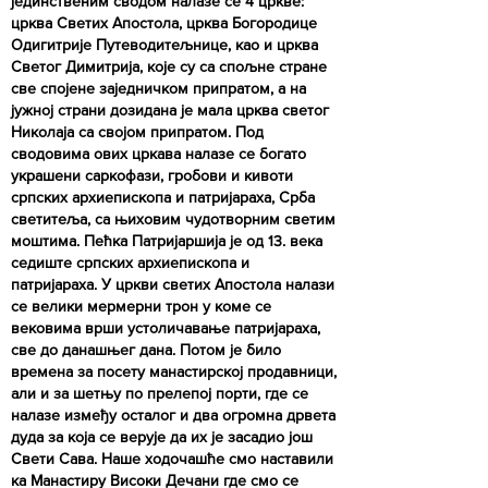
јединственим сводом налазе се 4 цркве:
црква Светих Апостола, црква Богородице
Одигитрије Путеводитељнице, као и црква
Светог Димитрија, које су са спољне стране
све спојене заједничком припратом, а на
јужној страни дозидана је мала црква светог
Николаја са својом припратом. Под
сводовима ових цркава налазе се богато
украшени саркофази, гробови и кивоти
српских архиепископа и патријараха, Срба
светитеља, са њиховим чудотворним светим
моштима. Пећка Патријаршија је од 13. века
седиште српских архиепископа и
патријараха. У цркви светих Апостола налази
се велики мермерни трон у коме се
вековима врши устоличавање патријараха,
све до данашњег дана. Потом је било
времена за посету манастирској продавници,
али и за шетњу по прелепој порти, где се
налазе између осталог и два огромна дрвета
дуда за која се верује да их је засадио још
Свети Сава. Наше ходочашће смо наставили
ка Манастиру Високи Дечани где смо се