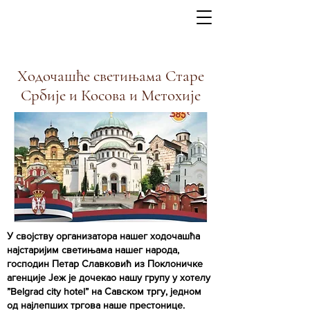
Ходочашће светињама Старе
Србије и Косова и Метохије
У својству организатора нашег ходочашћа
најстаријим светињама нашег народа,
господин Петар Славковић из Поклоничке
агенције Јеж је дочекао нашу групу у хотелу
”Belgrad city hotel” на Савском тргу, једном
од најлепших тргова наше престонице.