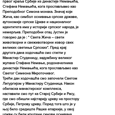
првог краља Србије из династије Немањића,
Стефана Немањића, кога прослављамо као
Преподобног Симона монаха. Значај који
Жича, као симбол оснивања српске државе,
аутономије српске Цркве и националног
идентитета има у историји српског народа, је
немерљив. Преподобни отац Јустин је
говорио да је : ” Света Жича – свети
животворни и свеживотворни извор свих
великих светиња Српских”. Пред крај
другога дана ходочашћа смо стигли у
Манастир Студеницу, задужбину великог
жупана Стафана Немање, родоначелника
династије Немањића, кога прослављамо као
Светог Симеона Мироточивог.
Трећи дан ходочашћа смо започели Светом
Литургијом у Манастиру Студеница. Након
обиласка манастирског комплекса,
наставили смо пут ка Старој Србији и Расу,
где смо обишли најстарију цркву на простору
Србије, Петрову цркву. Поред тога што је у
њој било средиште Рашке епархије, у овој
цркви су били крштени синови оснивача