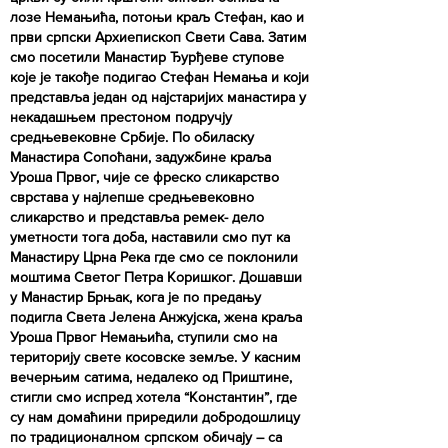
лозе Немањића, потоњи краљ Стефан, као и
први српски Архиепископ Свети Сава. Затим
смо посетили Манастир Ђурђеве ступове
које је такође подигао Стефан Немања и који
представља један од најстаријих манастира у
некадашњем престоном подручју
средњевековне Србије. По обиласку
Манастира Сопоћани, задужбине краља
Уроша Првог, чије се фреско сликарство
сврстава у најлепше средњевековно
сликарство и представља ремек- дело
уметности тога доба, наставили смо пут ка
Манастиру Црна Река где смо се поклонили
моштима Светог Петра Коришког. Дошавши
у Манастир Брњак, кога је по предању
подигла Света Јелена Анжујска, жена краља
Уроша Првог Немањића, ступили смо на
територију свете косовске земље. У касним
вечерњим сатима, недалеко од Приштине,
стигли смо испред хотела “Константин”, где
су нам домаћини приредили добродошлицу
по традиционалном српском обичају – са