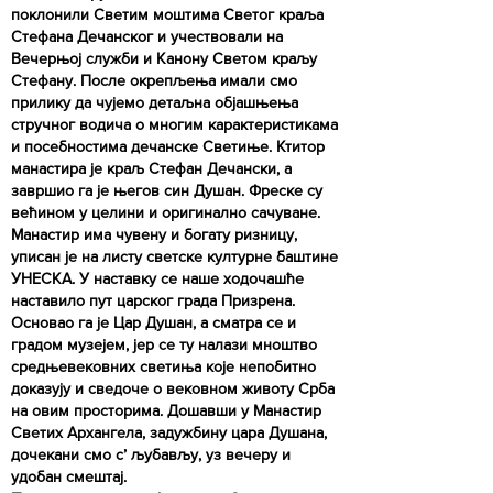
поклонили Светим моштима Светог краља
Стефана Дечанског и учествовали на
Вечерњој служби и Канону Светом краљу
Стефану. После окрепљења имали смо
прилику да чујемо детаљна објашњења
стручног водича о многим карактеристикама
и посебностима дечанске Светиње. Ктитор
манастира је краљ Стефан Дечански, а
завршио га је његов син Душан. Фреске су
већином у целини и оригинално сачуване.
Манастир има чувену и богату ризницу,
уписан је на листу светске културне баштине
УНЕСКА. У наставку се наше ходочашће
наставило пут царског града Призрена.
Основао га је Цар Душан, а сматра се и
градом музејем, јер се ту налази мноштво
средњевековних светиња које непобитно
доказују и сведоче о вековном животу Срба
на овим просторима. Дошавши у Манастир
Светих Архангела, задужбину цара Душана,
дочекани смо с’ љубављу, уз вечеру и
удобан смештај.