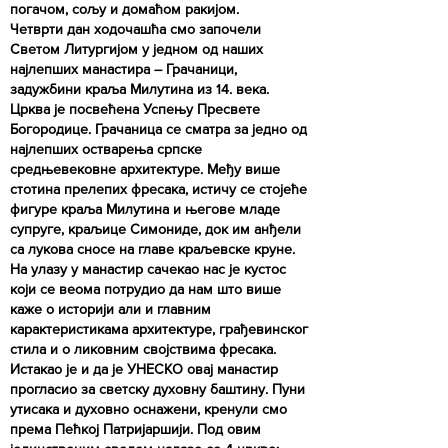
погачом, сољу и домаћом ракијом.
Четврти дан ходочашћа смо започели
Светом Литургијом у једном од наших
најлепших манастира – Грачаници,
задужбини краља Милутина из 14. века.
Црква је посвећена Успењу Пресвете
Богородице. Грачаница се сматра за једно од
најлепших остварења српске
средњевековне архитектуре. Међу више
стотина прелепих фресака, истичу се стојеће
фигуре краља Милутина и његове младе
супруге, краљице Симониде, док им анђели
са лукова сносе на главе краљевске круне.
На улазу у манастир сачекао нас је кустос
који се веома потрудио да нам што више
каже о историји али и главним
карактеристикама архитектуре, грађевинског
стила и о ликовним својствима фресака.
Истакао је и да је УНЕСКО овај манастир
прогласио за светску духовну баштину. Пуни
утисака и духовно оснажени, кренули смо
према Пећкој Патријаршији. Под овим