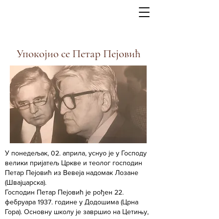
Упокојио се Петар Пејовић
У понедељак, 02. априла, уснуо је у Господу
велики пријатељ Цркве и теолог господин
Петар Пејовић из Вевеја надомак Лозане
(Швајцарска).
Господин Петар Пејовић је рођен 22.
фебруара 1937. године у Додошима (Црна
Гора). Основну школу је завршио на Цетињу,