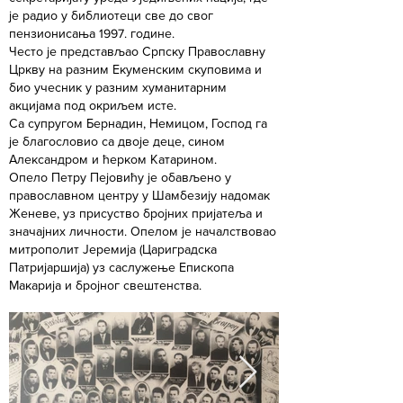
је радио у библиотеци све до свог
пензионисања 1997. године.
Често је представљао Српску Православну
Цркву на разним Екуменским скуповима и
био учесник у разним хуманитарним
акцијама под окриљем исте.
Са супругом Бернадин, Немицом, Господ га
је благословио са двоје деце, сином
Александром и ћерком Катарином.
Опело Петру Пејовићу је обављено у
православном центру у Шамбезију надомак
Женеве, уз присуство бројних пријатеља и
значајних личности. Опелом је началствовао
митрополит Јеремија (Цариградска
Патријаршија) уз саслужење Епископа
Макарија и бројног свештенства.