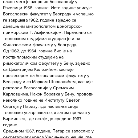
након чега је завршио Богословију у
Раковици 1958. године. Исте године уписује
Богословски факултет у Београду и успешно
га завршава 1962. године заједно са
данашњим митрополитом црногорско-
приморским Г. Амфилохијем. Паралелно са
теолошким студијама студирао је и на
Филозофском факултету у Београду.
Од 1962. до 1964. године био је на
постдипломским студијама на
римокатоличком факултету у Бечу, заједно
са Димитријем Калезићем, касније
професором на Богословском факултету у
Београду и са Марком Шпановићем, касније
ректором Богословије у Сремским
Карловцима. Након боравка у Бечу, проводи
неколико година на Институту Светог
Сергеја у Паризу, где наставља своје
теолошко усавршавање, а затим прелази у
Бирминген, где остаје до средине 1967.
године.
Средином 1967. године, Петар се запослио у
секретаријату уреда Уједињених нација, где