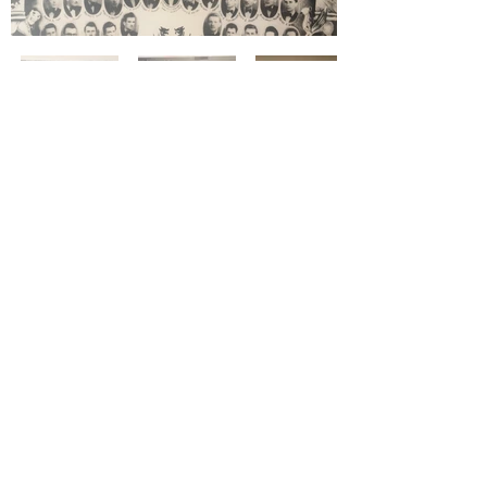
Адреса :
Temple de Chancy
69 route de Bellegarde,
1284 Chancy GE
Контакт телефон:
јереј Иван Толић
+41 76 222 37 31
Електронска адреса :
parohijazeneva@gmail.com