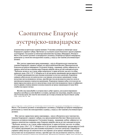
Саопштење Епархије
аустријско-швајцарске