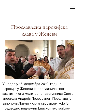
Прослављена парохијска
слава у Женеви
У недељу 15. децембра 2019. године,
парохија у Женеви је прославила свог
заштитника и молитвеног заступника Светог
апостола Андреја Првозваног. Прослава је
започела Литургијским сабрањем које је
предводио надлежни Епископ аустријско-