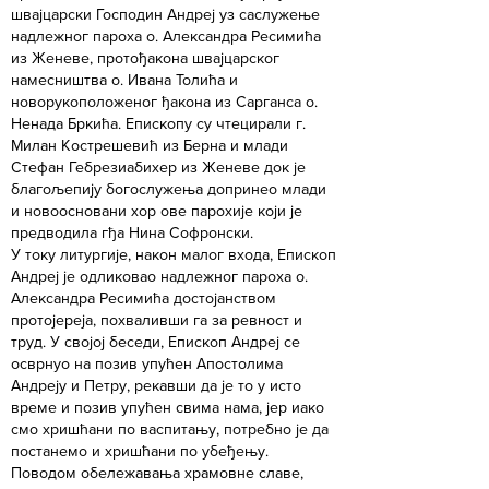
швајцарски Господин Андреј уз саслужење
надлежног пароха о. Александра Ресимића
из Женеве, протођакона швајцарског
намесништва о. Ивана Толића и
новорукоположеног ђакона из Сарганса о.
Ненада Бркића. Епископу су чтецирали г.
Милан Кострешевић из Берна и млади
Стефан Гебрезиабихер из Женеве док је
благољепију богослужења допринео млади
и новоосновани хор ове парохије који је
предводила гђа Нина Софронски.
У току литургије, након малог входа, Епископ
Андреј је одликовао надлежног пароха о.
Александра Ресимића достојанством
протојереја, похваливши га за ревност и
труд. У својој беседи, Епископ Андреј се
осврнуо на позив упућен Апостолима
Андреју и Петру, рекавши да је то у исто
време и позив упућен свима нама, јер иако
смо хришћани по васпитању, потребно је да
постанемо и хришћани по убеђењу.
Поводом обележавања храмовне славе,