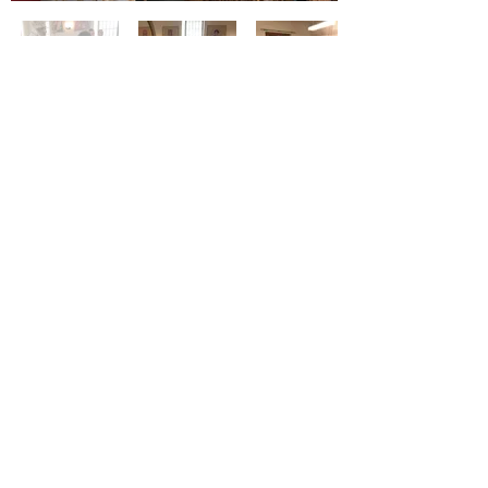
Адреса :
Temple de Chancy
69 route de Bellegarde,
1284 Chancy GE
Контакт телефон:
јереј Иван Толић
+41 76 222 37 31
Електронска адреса :
parohijazeneva@gmail.com