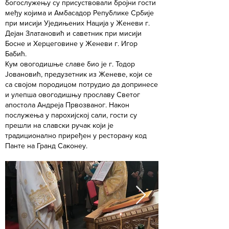
богослужењу су присуствовали бројни гости
међу којима и Амбасадор Републике Србије
при мисији Уједињених Нација у Женеви г.
Дејан Златановић и саветник при мисији
Босне и Херцеговине у Женеви г. Игор
Бабић.
Кум овогодишње славе био је г. Тодор
Јовановић, предузетник из Женеве, који се
са својом породицом потрудио да допринесе
и улепша овогодишњу прославу Светог
апостола Андреја Првозваног. Након
послужења у парохијској сали, гости су
прешли на славски ручак који је
традиционално приређен у ресторану код
Панте на Гранд Саконеу.