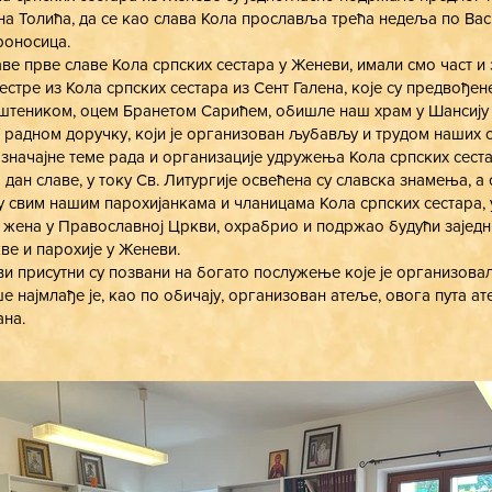
на Толића, да се као слава Кола прославља трећа недеља по Ва
роносица.
е прве славе Кола српских сестара у Женеви, имали смо част и
стре из Кола српских сестара из Сент Галена, које су предвођен
штеником, оцем Бранетом Сарићем, обишле наш храм у Шансију 
 У радном доручку, који је организован љубављу и трудом наших 
значајне теме рада и организације удружења Кола српских сеста
 дан славе, у току Св. Литургије освећена су славска знамења, а 
ву свим нашим парохијанкама и чланицама Кола српских сестара, 
у жена у Православној Цркви, охрабрио и подржао будући заједн
ве и парохије у Женеви.
ви присутни су позвани на богато послужење које је организова
ше најмлађе је, као по обичају, организован атеље, овога пута а
на.