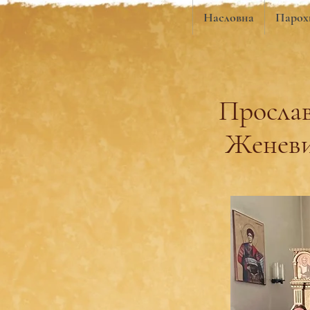
Насловна
Парох
Прослав
Женеви