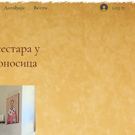
Догађаји
Вести
Log In
естара у
оносица