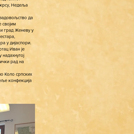
скрсу, Недеља
 задовољство да
е својим
и град Женеву у
сестара,
ра у дијаспори.
отац Иван је
у надахнутој
ички рад на
ло Коло српских
теље конфекција