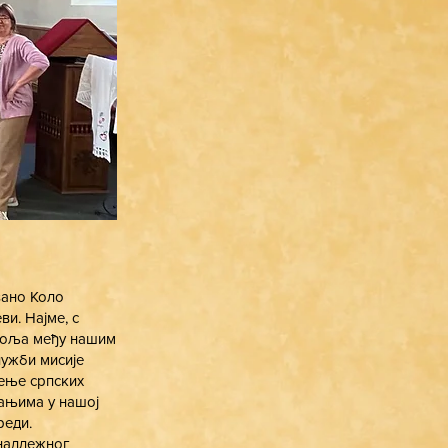
вано Коло
и. Најме, с
 воља међу нашим
лужби мисије
жење српских
тањима у нашој
реди.
 надлежног