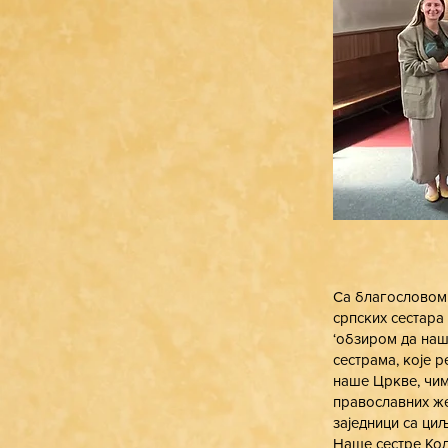
Са благословом 
српских сестара
‘обзиром да наш
сестрама, које 
наше Цркве, чим
православних же
заједници са ци
Наше сестре Кол