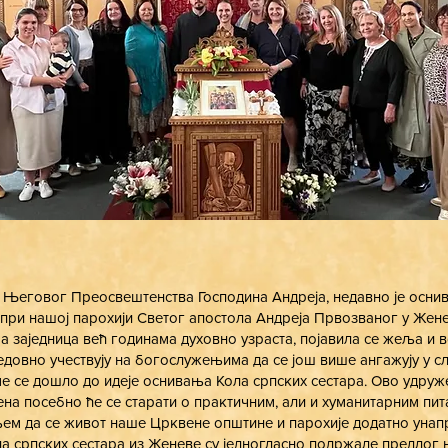
Његовог Преосвештенства Господина Андреја, недавно је осни
 при нашој парохији Светог апостола Андреја Првозваног у Женев
а заједница већ годинама духовно узраста, појавила се жеља и
редовно учествују на богослужењима да се још више ангажују у с
е се дошло до идеје оснивања Кола српских сестара. Ово удру
на посебно ће се старати о практичним, али и хуманитарним пи
љем да се живот наше Црквене општине и парохије додатно унап
а српских сестара из Женеве су једногласно подржале предлог