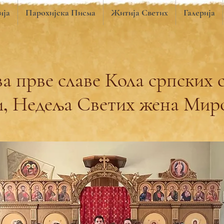
ија
Парохијска Писма
Житија Светих
Галерија
а прве славе Кола српских с
, Недеља Светих жена Мир