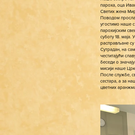
пароха, оца Ива
Светих жена Ми
Поводом прослав
угостимо наше се
парохијским све
суботу 18. маја.
расправљане су 
Сутрадан, на сам
честитајући сла
беседи о значај
мисији наше Црк
После службе, с
сестара, а за на
цветних аранжма