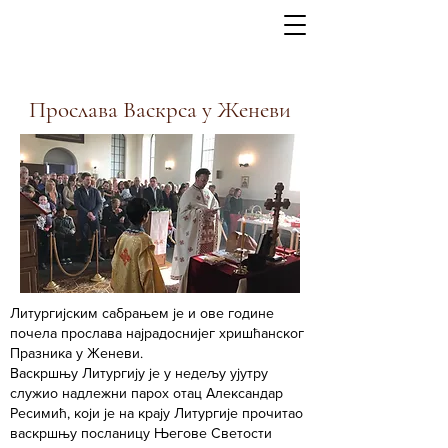
Прослава Васкрса у Женеви
Литургијским сабрањем је и ове године
почела прослава најрадоснијег хришћанског
Празника у Женеви.
Васкршњу Литургију је у недељу ујутру
служио надлежни парох отац Александар
Ресимић, који је на крају Литургије прочитао
васкршњу посланицу Његове Светости