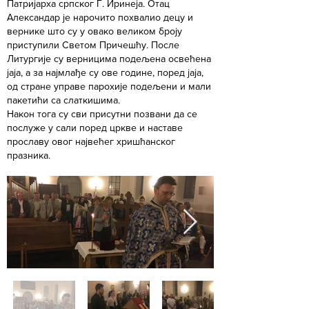
Патријарха српског Г. Иринеја. Отац
Александар је нарочито похвалио децу и
вернике што су у овако великом броју
приступили Светом Причешћу. После
Литургије су верницима подељена освећена
јаја, а за најмлађе су ове године, поред јаја,
од стране управе парохије подељени и мали
пакетићи са слаткишима.
Након тога су сви присутни позвани да се
послуже у сали поред цркве и наставе
прославу овог највећег хришћанског
празника.