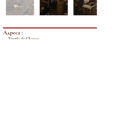
Адреса :
Temple de Chancy
69 route de Bellegarde,
1284 Chancy GE
Контакт телефон:
јереј Иван Толић
+41 76 222 37 31
Електронска адреса :
parohijazeneva@gmail.com