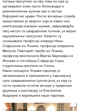
питања присутних на ову тему на која су
одговарали осим проте Александра и
римокатолички жупник као и пастор
Реформатске цркве. После вечерње службе
представљен је квартет који је извео низ
композиција изворне музике, завршавајући
свој наступ са швајцарском полком, уз видно
одушевљење присутних. Квартет су
сачињавали професор клавира Нина
Софронски из Лозане, професор кларинета
Милутин Павловић такође из Лозане,
професор виолончела Вартан Баронијан из
Женеве и госпођица Софија ди Сома,
студенткиња виолине из Сиона.
Након концерта, Управа парохије је
организовала и припремила у парохијској
сали традиционална српска јела, уз која су
гости провели остатак вечери у пријатном
дружењу и разговору са Епископом
Андрејем и верницима наше парохије.