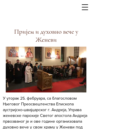
Пријем и духовно вече у
Женеви
У уторак 25. фебруара, са благословом
Његовог Преосвештенства Епископа
аустријско-швајцарског г. Андреја, Управа
женевске парохије Светог апостола Андреја
првозваног je и ове године организовала
духовно вече у свом храму у Женеви под