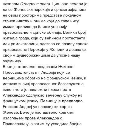
називом
Отворена врата
. Циљ ове вечери је
да се Женевска парохија и српска заједница
на овим просторима представе локалном
становништву и онима који до сада нису
имали прилике да ближе упознају
православље и српске обичаје. Велики број
житеља града, који су већином протестанти
или римокатолици, одазвао се позиву српске
православне Парохије у Женеви и дошао са
својим душебрижницима да упозна нашу
заједницу.
Вече је отпочело поздравом Његовог
Преосвештенства г. Андреја који се
верницима обратио на француском језику, и
истакао значај православног богослужења,
након чега је надлежни парох прота
Александар одслужио вечерњу службу на
француском језику. Певницу је предводио
Епископ Андреј уз парохијски хор из
Женеве. Вече је настављено кратким
излагањем проте Александра о
Православљу, а затим су уследила бројна