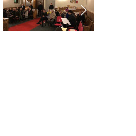
Адреса :
Temple de Chancy
69 route de Bellegarde,
1284 Chancy GE
Контакт телефон:
јереј Иван Толић
+41 76 222 37 31
Електронска адреса :
parohijazeneva@gmail.com