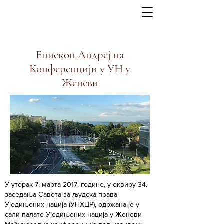
Епископ Андреј на
Конференцији у УН у
Женеви
У уторак 7. марта 2017. године, у оквиру 34.
заседања Савета за људска права
Уједињених нација (УНХЦР), одржана је у
сали палате Уједињених нација у Женеви