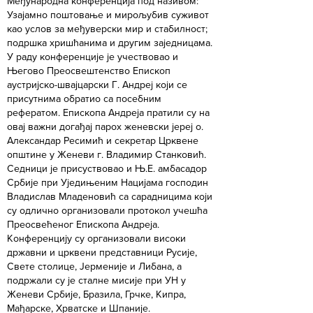
Међународна конференција под називом:
Узајамно поштовање и мирољубив суживот
као услов за међуверски мир и стабилност;
подршка хришћанима и другим заједницама.
У раду конференције је учествовао и
Његово Преосвештенство Епископ
аустријско-швајцарски Г. Андреј који се
присутнима обратио са посебним
рефератом. Епископа Андреја пратили су на
овај важни догађај парох женевски јереј о.
Александар Ресимић и секретар Црквене
општине у Женеви г. Владимир Станковић.
Седници је присуствовао и Њ.Е. амбасадор
Србије при Уједињеним Нацијама господин
Владислав Младеновић са сарадницима који
су одлично организовали протокол учешћа
Преосвећеног Епископа Андреја.
Конференцију су организовали високи
државни и црквени представници Русије,
Свете столице, Јерменије и Либана, а
подржали су је сталне мисије при УН у
Женеви Србије, Бразила, Грчке, Кипра,
Мађарске, Хрватске и Шпаније.