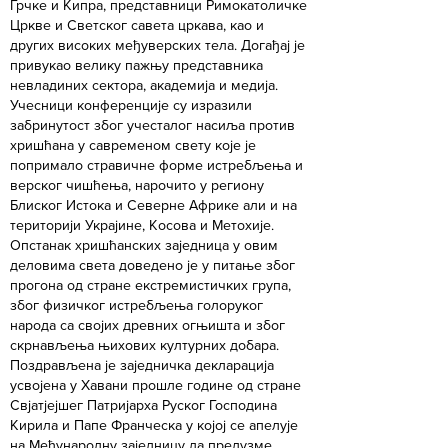
Грчке и Кипра, представници Римокатоличке
Цркве и Светског савета цркава, као и
других високих међуверских тела. Догађај је
привукао велику пажњу представника
невладиних сектора, академија и медија.
​Учесници конференције су изразили
забринутост због учесталог насиља против
хришћана у савременом свету које је
попримало стравичне форме истребљења и
верског чишћења, нарочито у региону
Блиског Истока и Северне Африке али и на
територији Украјине, Косова и Метохије.
Опстанак хришћанских заједница у овим
деловима света доведено је у питање због
прогона од стране екстремистичких група,
због физичког истребљења голоруког
народа са својих древних огњишта и због
скрнављења њихових културних добара.
Поздрављена је заједничка декларација
усвојена у Хавани прошле године од стране
Свјатјејшег Патријарха Руског Господина
Кирила и Папе Франческа у којој се апелује
на Међународну заједницу да предузме