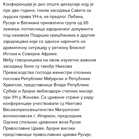
Конференција је део опште дискусије коју је
пре две године, током заседања Савета за
људска права УН-а, на предлог Либана,
Русије и Ватикана прихватила група од 65
земаља, потписница заједничког документа
под називом Подршка хришћанима и другим
заједницама који се односи нарочито на
драматичну ситуацију у региону Блиског
Истока и Северне Африке.
​Међу говорницима на овом изузетно важном
заседању били су такође Њихова
Превасходства господа министри спољних
послова Републике Мађарске и Републике
Хрватске, представници Владе Републике
Србије и бројни амбасадори сталних мисија
при УН у Женеви. Са црквене стране у раду
конференције учествовали су Његово
Високопреосвештенство Митрополит
волоколамски г. Иларион, председник
Одсека спољних црквених веза Руске
Православне Цркве, бројни високи
представници православних цркава Русије,