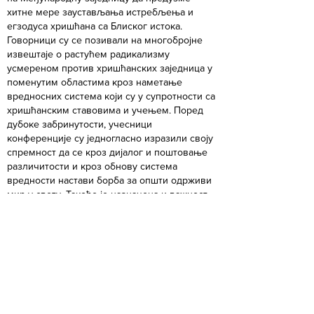
хитне мере заустављања истребљења и
егзодуса хришћана са Блиског истока.
Говорници су се позивали на многобројне
извештаје о растућем радикализму
усмереном против хришћанских заједница у
поменутим областима кроз наметање
вредносних система који су у супротности са
хришћанским ставовима и учењем. Поред
дубоке забринутости, учесници
конференције су једногласно изразили своју
спремност да се кроз дијалог и поштовање
различитости и кроз обнову система
вредности настави борба за општи одрживи
мир у свету. Такође је назначена и важност
промовисања појачаног међународног
дијалога верских заједница како би се
сачували правда и мир у свету, и наставио
пут подједнаког развоја друштва.